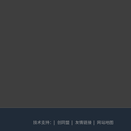
技术支持：|
创同盟 |
友情链接 |
网站地图